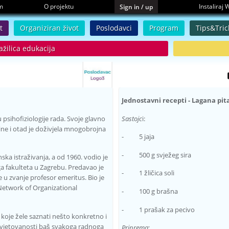
m
O projektu
Instaliraj
Sign in / up
t
Organiziran život
Poslodavci
Program
Tips&Tric
ažilica edukacija
Jednostavni recepti - Lagana pita
 psihofiziologije rada. Svoje glavno
Sastojc
i:
ne i otad je doživjela mnogobrojna
- 5 jaja
- 500 g svježeg sira
nska istraživanja, a od 1960. vodio je
ga fakulteta u Zagrebu. Predavao je
- 1 žličica soli
e u zvanje profesor emeritus. Bio je
Network of Organizational
- 100 g brašna
- 1 prašak za pecivo
e koje žele saznati nešto konkretno i
j uvjetovanosti baš svakoga radnoga
Priprema
: