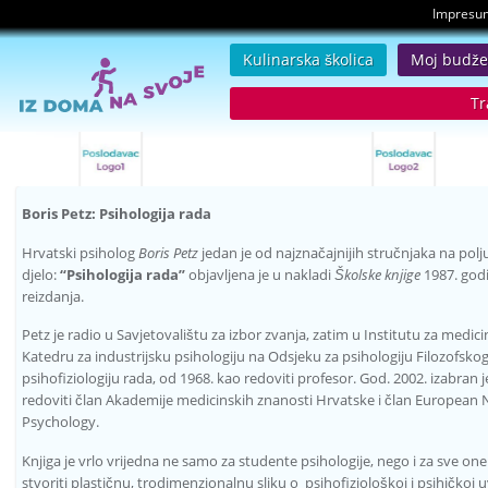
Impresu
Kulinarska školica
Moj budže
Tr
Boris Petz: Psihologija rada
Hrvatski psiholog
Boris Petz
jedan je od najznačajnijih stručnjaka na polju
djelo:
“Psihologija rada”
objavljena je u nakladi
Školske knjige
1987. godi
reizdanja.
Petz je radio u Savjetovalištu za izbor zvanja, zatim u Institutu za medici
Katedru za industrijsku psihologiju na Odsjeku za psihologiju Filozofsko
psihofiziologiju rada, od 1968. kao redoviti profesor. God. 2002. izabran j
redoviti član Akademije medicinskih znanosti Hrvatske i član European 
Psychology.
Knjiga je vrlo vrijedna ne samo za studente psihologije, nego i za sve on
stvoriti plastičnu, trodimenzionalnu sliku o psihofiziološkoj i psihičko