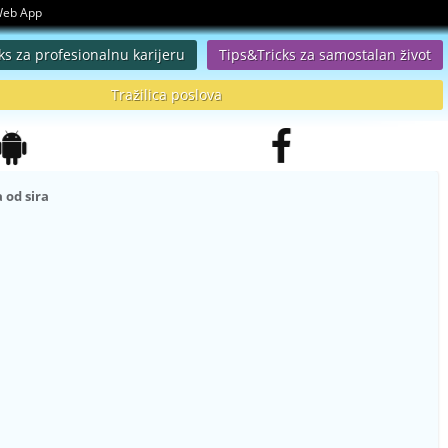
 Web App
ks za profesionalnu karijeru
Tips&Tricks za samostalan život
Tražilica poslova
 od sira