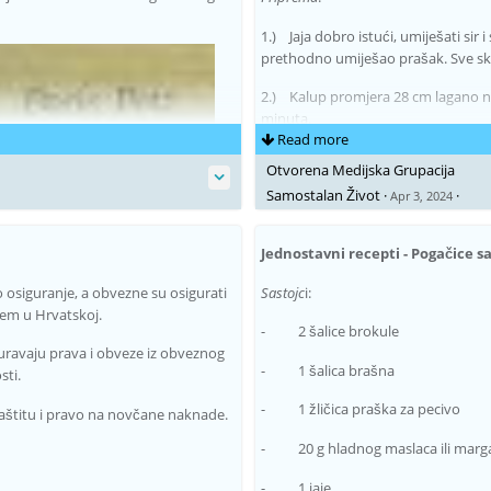
1.) Jaja dobro istući, umiješati sir
prethodno umiješao prašak. Sve sku
2.) Kalup promjera 28 cm lagano naul
minuta.
Read more
Otvorena Medijska Grupacija
Samostalan Život
·
·
Apr 3, 2024
Jednostavni recepti - Pogačice s
osiguranje, a obvezne su osigurati
Sastojc
i:
tem u Hrvatskoj.
- 2 šalice brokule
ravaju prava i obveze iz obveznog
- 1 šalica brašna
sti.
- 1 žličica praška za pecivo
aštitu i pravo na novčane naknade.
- 20 g hladnog maslaca ili marg
- 1 jaje