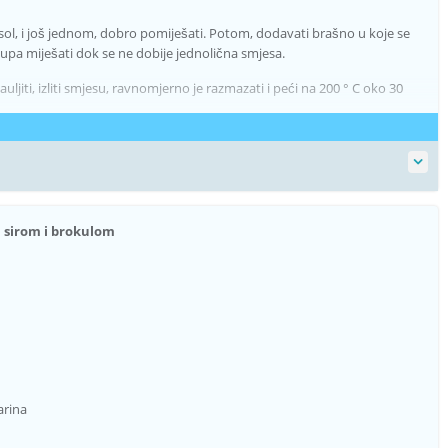
 i sol, i još jednom, dobro pomiješati. Potom, dodavati brašno u koje se
pa miješati dok se ne dobije jednolična smjesa.
jiti, izliti smjesu, ravnomjerno je razmazati i peći na 200 ° C oko 30
a sirom i brokulom
arina